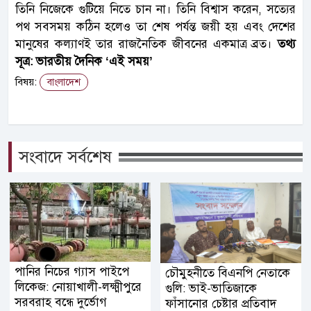
তিনি নিজেকে গুটিয়ে নিতে চান না। তিনি বিশ্বাস করেন, সত্যের
পথ সবসময় কঠিন হলেও তা শেষ পর্যন্ত জয়ী হয় এবং দেশের
মানুষের কল্যাণই তার রাজনৈতিক জীবনের একমাত্র ব্রত।
তথ্য
সূত্র: ভারতীয় দৈনিক ‘এই সময়’
বিষয়:
বাংলাদেশ
সংবাদে সর্বশেষ
পানির নিচের গ্যাস পাইপে
চৌমুহনীতে বিএনপি নেতাকে
লিকেজ: নোয়াখালী-লক্ষ্মীপুরে
গুলি: ভাই-ভাতিজাকে
সরবরাহ বন্ধে দুর্ভোগ
ফাঁসানোর চেষ্টার প্রতিবাদ