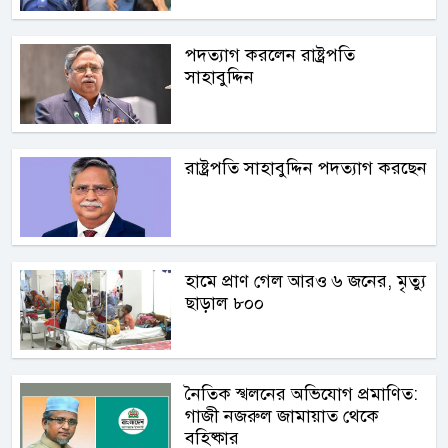
পদত্যাগ করলেন রাষ্ট্রপতি
সাহাবুদ্দিন
রাষ্ট্রপতি সাহাবুদ্দিন পদত্যাগ করছেন
হামে প্রাণ গেল আরও ৬ জনের, মৃত্যু
ছাড়াল ৮০০
নৈতিক স্খলনের অভিযোগ প্রমাণিত:
গাজী নজরুল জামায়াত থেকে
বহিষ্কার