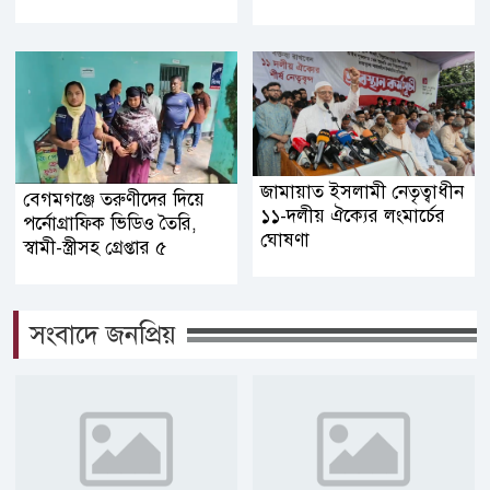
জামায়াত ইসলামী নেতৃত্বাধীন
বেগমগঞ্জে তরুণীদের দিয়ে
১১-দলীয় ঐক্যের লংমার্চের
পর্নোগ্রাফিক ভিডিও তৈরি,
ঘোষণা
স্বামী-স্ত্রীসহ গ্রেপ্তার ৫
সংবাদে জনপ্রিয়