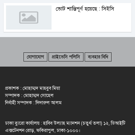
ভোট শান্তিপূর্ণ হয়েছে : সিইসি
যোগাযোগ
প্রাইভেসি পলিসি
ব্যবহার বিধি
প্রকাশক : মোহাম্মদ মাহবুব মিয়া
সম্পাদক : মোহাম্মদ সোহেল
নির্বাহী সম্পাদক : দিদারুল আলম
ঢাকা ব্যুরো কার্যালয় : হাবিব উল্যাহ ম্যানশন (চতুর্থ তলা) ১২, ডিআইটি
এক্সটেনশন রোড়, ফকিরাপুল, ঢাকা-১০০০।