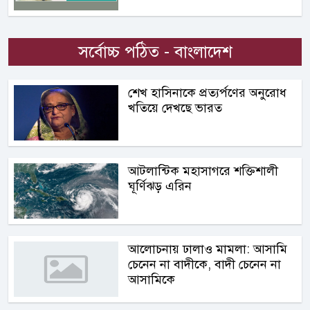
সর্বোচ্চ পঠিত - বাংলাদেশ
শেখ হাসিনাকে প্রত্যর্পণের অনুরোধ
খতিয়ে দেখছে ভারত
আটলান্টিক মহাসাগরে শক্তিশালী
ঘূর্ণিঝড় এরিন
আলোচনায় ঢালাও মামলা: আসামি
চেনেন না বাদীকে, বাদী চেনেন না
আসামিকে