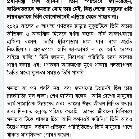
প্রধানমন্ত্রী শেখ হাসিনা। তিনি স্পষ্টভাবে জানিয়েছেন,
ব্যক্তিগতভাবে ক্ষমতার মোহ তার নেই, কিন্তু দেশের মানুষের প্রতি
দায়বদ্ধতাকে তিনি কোনোভাবেই এড়িয়ে যেতে পারেন না।
২০২৪ সালের ৫ আগস্ট গণভবন ছাড়ার মুহূর্তটিকে তিনি অত্যন্ত
ভীতিকর ও আকস্মিক হিসেবে বর্ণনা করেন। দীর্ঘ সাক্ষাৎকারে
হাসিনা বলেন, ‘আমি টুঙ্গিপাড়ায় চলে যাব বলে প্রস্তুতি
নিয়েছিলাম। প্রকৃতপক্ষে আমি জানতামই না যে আমি দেশের
বাইরে যাচ্ছি।’ তিনি জানান, নিরাপত্তা পরিস্থিতি চরম আকার
ধারণ করায় এবং গণভবন আক্রমণের মুখে থাকায় পদত্যাগপত্র
তৈরির মতো ন্যূনতম সময়ও তিনি পাননি।
ক্ষমতা বা পদ পদবি নয়, বরং জনগণের উন্নয়নই ছিল তার
রাজনীতির মূল লক্ষ্য। শেখ হাসিনা বলেন, "আমি দেশের মানুষের
আর্থ-সামাজিক উন্নয়নের জন্য, তাদের উন্নত জীবন নিশ্চিত করার
জন্য দিনরাত অক্লান্ত পরিশ্রম করেছি। তাদের জীবনের বিনিময়ে
ক্ষমতায় টিকে থাকার চিন্তা আমি কখনওই করিনি।" তিনি আরও
উল্লেখ করেন, বর্তমান প্রতিকূল পরিস্থিতিতেও তিনি মানুষের পাশে
থাকার মানসিকতা পোষণ করেন।