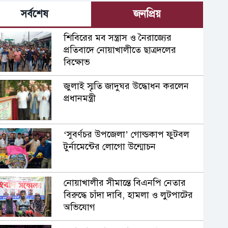
সর্বশেষ
জনপ্রিয়
শিবিরের মব সন্ত্রাস ও নৈরাজ্যের
প্রতিবাদে নোয়াখালীতে ছাত্রদলের
বিক্ষোভ
জুলাই স্মৃতি জাদুঘর উদ্ধোধন করলেন
প্রধানমন্ত্রী
‘সুবর্ণচর উপজেলা’ গোল্ডকাপ ফুটবল
টুর্নামেন্টের লোগো উন্মোচন
নোয়াখালীর সীমান্তে বিএনপি নেতার
বিরুদ্ধে চাঁদা দাবি, হামলা ও লুটপাটের
অভিযোগ