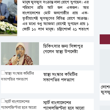
মানুষ ফুসফুস সংক্রান্ত নানা রোগে ভুগছেন। এর
পরিমাণ প্রতি আট জন একজন। আর
বাংলাদেশের মোট জনগোষ্ঠীর প্রায় এক-
তৃতীয়াংশই ফুসফুসের বিভিন্ন রোগে আক্রান্ত।
এর মধ্যে শুধু অ্যাজমা রোগেই ভুগছেন প্রায় ১
কোটি ১০ লাখ মানুষ। চল্লিশোর্ধ্ব ২১ শতাংশ
মানুষ ফুসফুসের বিশেষ রোগ সিওপিডিতে
ভুগছেন যাদের ৬২ শতাংশই ধূমপায়ী। তাই
ফুসফুস সুস্থ রাখার জন্য দরকার ব্যাপক
চিকিৎসার জন্য সিঙ্গাপুর
সচেতনতা ও প্রতিরোধমূলক ব্যবস্থা।
গেলেন স্বাস্থ্য উপদেষ্টা
স্বাস্থ্য সংস্কার কমিটির
সভাপতির পদত্যাগ
দেশে
ফুসফ
স্মার্ট বাংলাদেশের
প্যাথলজিস্টরা হবে আরো