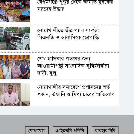
বেগমগঞ্জে পুকুর থেকে অজ্ঞাত যুবকের
মরদেহ উদ্ধার
নোয়াখালীতে তীব্র গ্যাস সংকট:
সিএনজি ও আবাসিকে ভোগান্তি
শেখ হাসিনার পতনের জন্য
আওয়ামীপন্থী সাংবাদিক-বুদ্ধিজীবীরা
দায়ী: বুলু
নোয়াখালীর সমাবেশে প্রশাসনের শর্ত
লঙ্ঘন, উস্কানি ও মিথ্যাচারের অভিযোগ
নোয়াখালীতে লক্ষাধিক মানুষের
সমাগমে ‘হিজবুত তাওহীদ’ নিষিদ্ধের
দাবি
যোগাযোগ
প্রাইভেসি পলিসি
ব্যবহার বিধি