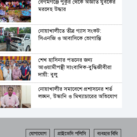
বেগমগঞ্জে পুকুর থেকে অজ্ঞাত যুবকের
মরদেহ উদ্ধার
নোয়াখালীতে তীব্র গ্যাস সংকট:
সিএনজি ও আবাসিকে ভোগান্তি
শেখ হাসিনার পতনের জন্য
আওয়ামীপন্থী সাংবাদিক-বুদ্ধিজীবীরা
দায়ী: বুলু
নোয়াখালীর সমাবেশে প্রশাসনের শর্ত
লঙ্ঘন, উস্কানি ও মিথ্যাচারের অভিযোগ
নোয়াখালীতে লক্ষাধিক মানুষের
সমাগমে ‘হিজবুত তাওহীদ’ নিষিদ্ধের
দাবি
যোগাযোগ
প্রাইভেসি পলিসি
ব্যবহার বিধি