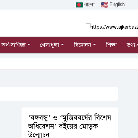
বাংলা
English
অর্থ-বাণিজ্য
খেলাধুলা
বিনোদন
শিক্ষা
তথ্য-প
‘বঙ্গবন্ধু’ ও ‘মুজিববর্ষের বিশেষ
অধিবেশন’ বইয়ের মোড়ক
উন্মোচন