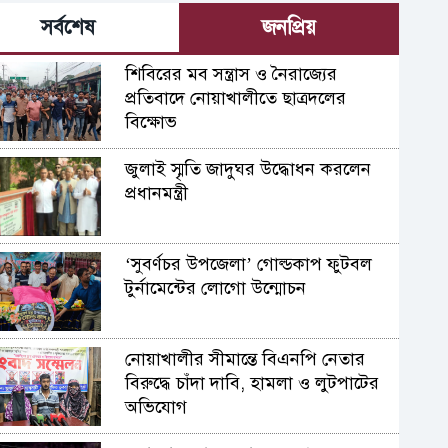
সর্বশেষ
জনপ্রিয়
শিবিরের মব সন্ত্রাস ও নৈরাজ্যের
প্রতিবাদে নোয়াখালীতে ছাত্রদলের
বিক্ষোভ
জুলাই স্মৃতি জাদুঘর উদ্ধোধন করলেন
প্রধানমন্ত্রী
‘সুবর্ণচর উপজেলা’ গোল্ডকাপ ফুটবল
টুর্নামেন্টের লোগো উন্মোচন
নোয়াখালীর সীমান্তে বিএনপি নেতার
বিরুদ্ধে চাঁদা দাবি, হামলা ও লুটপাটের
অভিযোগ