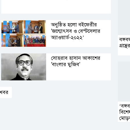
অনুষ্ঠিত হলো বইফেরীর
'জন্মোৎসব ও বেস্টসেলার
অ্যাওয়ার্ড-২০২২’
বঙ্গব
গ্রন্
সোহরাব হাসান আকাশের
'বাংলার মুজিব'
খবর
‘বঙ্গ
বিশে
মোড়ক