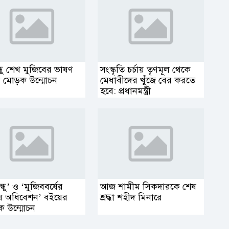
ন্ধু শেখ মুজিবের ভাষণ
সংস্কৃতি চর্চায় তৃণমূল থেকে
থের মোড়ক উন্মোচন
মেধাবীদের খুঁজে বের করতে
হবে: প্রধানমন্ত্রী
বন্ধু’ ও ‘মুজিববর্ষের
আজ শামীম সিকদারকে শেষ
ষ অধিবেশন’ বইয়ের
শ্রদ্ধা শহীদ মিনারে
 উন্মোচন