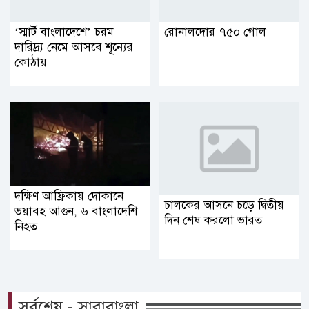
‘স্মার্ট বাংলাদেশে’ চরম
রোনালদোর ৭৫০ গোল
দারিদ্র্য নেমে আসবে শূন্যের
কোঠায়
দক্ষিণ আফ্রিকায় দোকানে
চালকের আসনে চড়ে দ্বিতীয়
ভয়াবহ আগুন, ৬ বাংলাদেশি
দিন শেষ করলো ভারত
নিহত
সর্বশেষ - সারাবাংলা