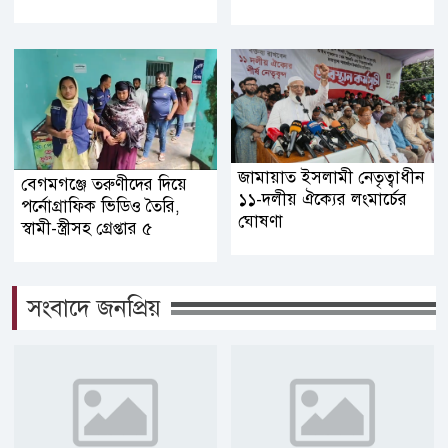
জামায়াত ইসলামী নেতৃত্বাধীন
বেগমগঞ্জে তরুণীদের দিয়ে
১১-দলীয় ঐক্যের লংমার্চের
পর্নোগ্রাফিক ভিডিও তৈরি,
ঘোষণা
স্বামী-স্ত্রীসহ গ্রেপ্তার ৫
সংবাদে জনপ্রিয়