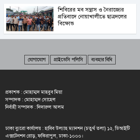
শিবিরের মব সন্ত্রাস ও নৈরাজ্যের
প্রতিবাদে নোয়াখালীতে ছাত্রদলের
বিক্ষোভ
যোগাযোগ
প্রাইভেসি পলিসি
ব্যবহার বিধি
প্রকাশক : মোহাম্মদ মাহবুব মিয়া
সম্পাদক : মোহাম্মদ সোহেল
নির্বাহী সম্পাদক : দিদারুল আলম
ঢাকা ব্যুরো কার্যালয় : হাবিব উল্যাহ ম্যানশন (চতুর্থ তলা) ১২, ডিআইটি
এক্সটেনশন রোড়, ফকিরাপুল, ঢাকা-১০০০।