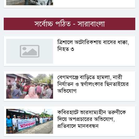
সর্বোচ্চ পঠিত - সারাবাংলা
ত্রিশালে অটোরিকশায় বাসের ধাক্কা,
নিহত ৩
বেগমগঞ্জে বাড়িতে হামলা, নারী
নির্যাতন ও স্বর্ণালংকার ছিনতাইয়ের
অভিযোগ
কবিরহাটে ভারসাম্যহীন তরুণীকে
দিয়ে অপপ্রচারের অভিযোগ,
প্রতিবাদে মানববন্ধন