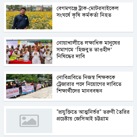
বেগমগঞ্জে ট্রাক-মোটরসাইকেল
সংঘর্ষে কৃষি কর্মকর্তা নিহত
নোয়াখালীতে লক্ষাধিক মানুষের
সমাগমে ‘হিজবুত তাওহীদ’
নিষিদ্ধের দাবি
নোবিপ্রবিতে নিজস্ব শিক্ষককে
ট্রেজারার পদে নিয়োগের দাবিতে
শিক্ষার্থীদের মানববন্ধন
"প্রযুক্তিতে আত্মনির্ভর" তরুণী তৈরির
প্রচেষ্টায় জেসিআই চট্টগ্রাম