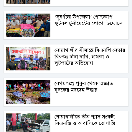
‘সুবর্ণচর উপজেলা’ গোল্ডকাপ
ফুটবল টুর্নামেন্টের লোগো উন্মোচন
নোয়াখালীর সীমান্তে বিএনপি নেতার
বিরুদ্ধে চাঁদা দাবি, হামলা ও
লুটপাটের অভিযোগ
বেগমগঞ্জে পুকুর থেকে অজ্ঞাত
যুবকের মরদেহ উদ্ধার
নোয়াখালীতে তীব্র গ্যাস সংকট:
সিএনজি ও আবাসিকে ভোগান্তি