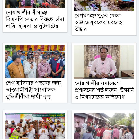
নোয়াখালীর সীমান্তে
বেগমগঞ্জে পুকুর থেকে
বিএনপি নেতার বিরুদ্ধে চাঁদা
অজ্ঞাত যুবকের মরদেহ
দাবি, হামলা ও লুটপাটের
উদ্ধার
অভিযোগ
শেখ হাসিনার পতনের জন্য
নোয়াখালীর সমাবেশে
আওয়ামীপন্থী সাংবাদিক-
প্রশাসনের শর্ত লঙ্ঘন, উস্কানি
বুদ্ধিজীবীরা দায়ী: বুলু
ও মিথ্যাচারের অভিযোগ