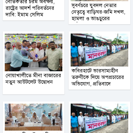
নৈতিকতার চরম অবক্ষয়,
সুবর্ণচরে যুবদল নেতার
রাষ্ট্রের আদর্শ পরিবর্তনের
নেতৃত্বে বাড়িঘর-জমি দখল,
দাবি: ইমাম সেলিম
হামলা ও ভাঙচুরের
অভিযোগ
কবিরহাটে ভারসাম্যহীন
নোয়াখালীতে মীনা বাজারের
তরুণীকে দিয়ে অপপ্রচারের
নতুন আউটলেট উদ্বোধন
অভিযোগ, প্রতিবাদে
মানববন্ধন