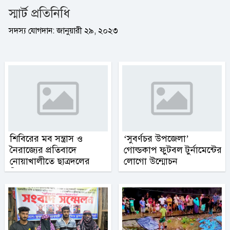
স্মার্ট প্রতিনিধি
সদস্য যোগদান: জানুয়ারী ২৯, ২০২৩
শিবিরের মব সন্ত্রাস ও
‘সুবর্ণচর উপজেলা’
নৈরাজ্যের প্রতিবাদে
গোল্ডকাপ ফুটবল টুর্নামেন্টের
নোয়াখালীতে ছাত্রদলের
লোগো উন্মোচন
বিক্ষোভ