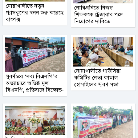
নোয়াখালীতে নতুন
নোবিপ্রবিতে নিজস্ব
গ্যাসকূপের খনন শুরু করেছে
শিক্ষককে ট্রেজারার পদে
বাপেক্স
নিয়োগের দাবিতে
শিক্ষার্থীদের মানববন্ধন
নোয়াখালীতে গাউসিয়া
সুবর্ণচরে ‘নব্য বিএনপি’র
কমিটির নেতা কামাল
অত্যাচারে অতিষ্ঠ মূল
হোসাইনের স্মরণ সভা
বিএনপি, প্রতিবাদে বিক্ষোভ-
সমাবেশ