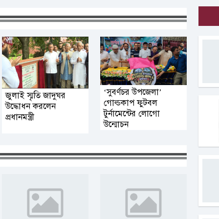
‘সুবর্ণচর উপজেলা’
জুলাই স্মৃতি জাদুঘর
গোল্ডকাপ ফুটবল
উদ্ধোধন করলেন
টুর্নামেন্টের লোগো
প্রধানমন্ত্রী
উন্মোচন