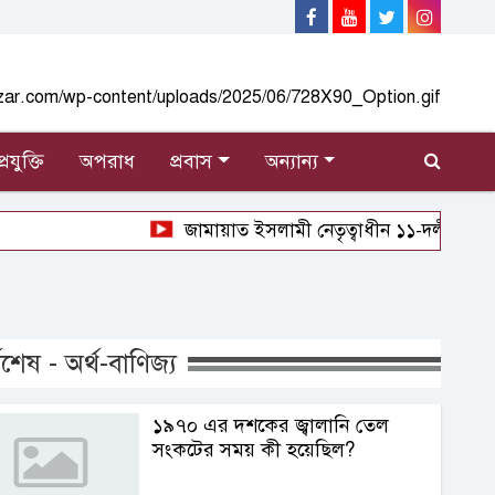
্রযুক্তি
অপরাধ
প্রবাস
অন্যান্য
জামায়াত ইসলামী নেতৃত্বাধীন ১১-দলীয় ঐক্যের লং
বশেষ - অর্থ-বাণিজ্য
১৯৭০ এর দশকের জ্বালানি তেল
সংকটের সময় কী হয়েছিল?