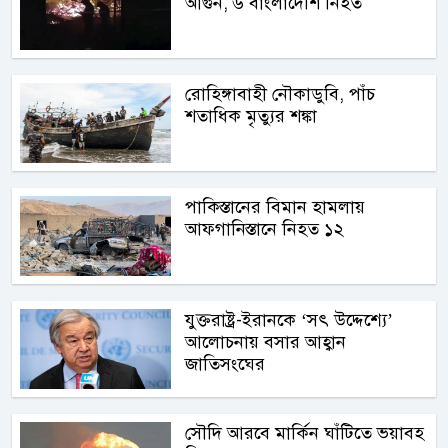
আগুন, ৬ বাংলাদেশি নিহত
রোহিঙ্গাবাহী নৌকাডুবি, পাঁচ
শতাধিক মৃত্যুর শঙ্কা
পাকিস্তানের বিমান হামলায়
আফগানিস্তানে নিহত ১২
যুক্তরাষ্ট্র-ইরানকে ‘সৎ উদ্দেশ্যে’
আলোচনায় বসার আহ্বান
জাতিসংঘের
সৌদি আরবে মার্কিন ঘাঁটিতে ভয়াবহ