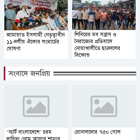
শিবিরের মব সন্ত্রাস ও
জামায়াত ইসলামী নেতৃত্বাধীন
নৈরাজ্যের প্রতিবাদে
১১-দলীয় ঐক্যের লংমার্চের
নোয়াখালীতে ছাত্রদলের
ঘোষণা
বিক্ষোভ
সংবাদে জনপ্রিয়
‘স্মার্ট বাংলাদেশে’ চরম
রোনালদোর ৭৫০ গোল
দারিদ্র্য নেমে আসবে শূন্যের