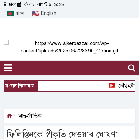
ঢাকা
রবিবার, আগস্ট ৯, ২০২৬
বাংলা
English
চৌমুহনীতে ব
সংবাদ শিরোনাম :
আন্তর্জাতিক
ফিলিস্তিনকে স্বীকৃতি দেওয়ার ঘোষণা